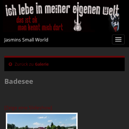
Jasmins Small World
Navi
umsc
Zurück zu
Galerie
Badesee
[Zeige eine Slideshow]