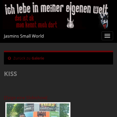
Jasmins Small World
Navi
umsc
Zurück zu
Galerie
KISS
[Zeige eine Slideshow]