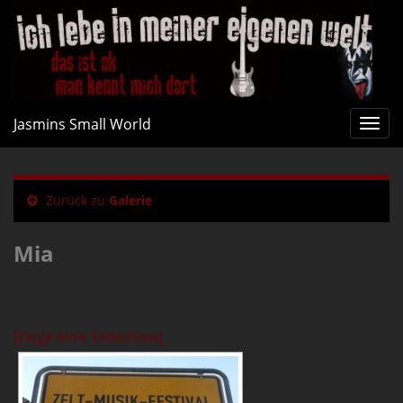
Jasmins Small World
Navi
umsc
Zurück zu
Galerie
Mia
[Zeige eine Slideshow]