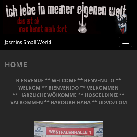
Jasmins Small World
Navi
umsc
HOME
BIENVENUE ** WELCOME ** BENVENUTO **
WELKOM ** BIENVENIDO ** VELKOMMEN
**
HÄRZLICHE WÖIKOMME ** HOSGELDINIZ **
VÄLKOMMEN ** BAROUKH HABA ** ÜDVÖZLÖM